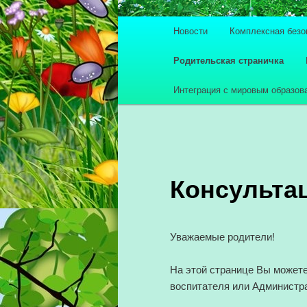
Главное меню
Новости
Комплексная безо
Перейти к основному со
Перейти к дополнительн
Родительская страничка
Интеграция с мировым образов
Консульта
Уважаемые родители!
На этой странице Вы можете
воспитателя или Администр