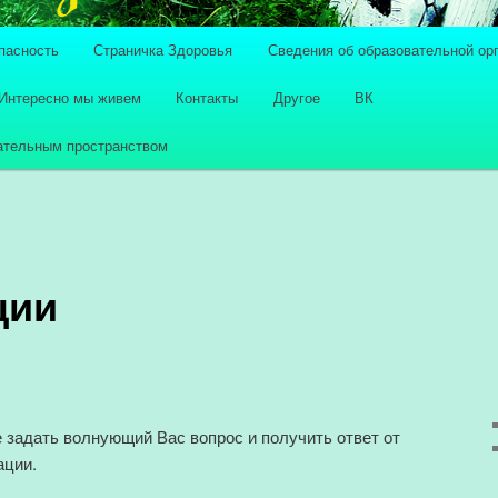
пасность
Страничка Здоровья
Сведения об образовательной ор
держимому
ому содержимому
Интересно мы живем
Контакты
Другое
ВК
ательным пространством
ции
 задать волнующий Вас вопрос и получить ответ от
ации.