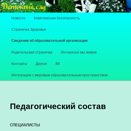
Главное меню
Новости
Комплексная безопасность
Перейти к основному содержимому
Перейти к дополнительному содержимому
Страничка Здоровья
Сведения об образовательной организации
Родительская страничка
Интересно мы живем
Контакты
Другое
ВК
Интеграция с мировым образовательным пространством
Педагогический состав
СПЕЦИАЛИСТЫ