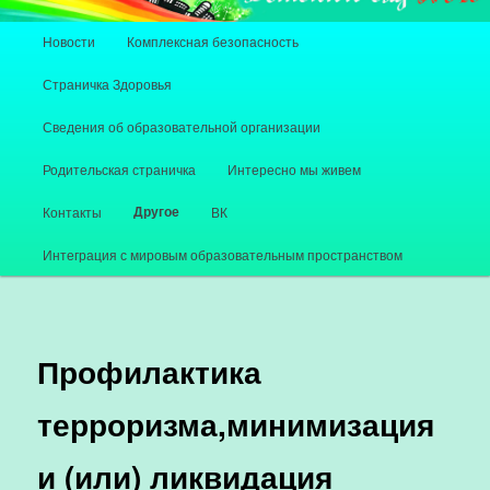
Главное меню
Новости
Комплексная безопасность
Перейти к основному содержимому
Перейти к дополнительному содержимому
Страничка Здоровья
Сведения об образовательной организации
Родительская страничка
Интересно мы живем
Другое
Контакты
ВК
Интеграция с мировым образовательным пространством
Профилактика
терроризма,минимизация
и (или) ликвидация