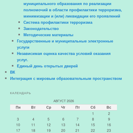
муниципального образования по реализации
полномочий в области профилактики терроризма,
минимизации и (или) ликвидации его проявлений
Система профилактики терроризма
Законодательство
Методические материалы
Государственные и муниципальные электронные
услуги
Независимая оценка качества условий оказания
услуг.
Единый день открытых дверей
ВК
Интеграция с мировым образовательным пространством
КАЛЕНДАРЬ
АВГУСТ 2026
Пн
Вт
Ср
Чт
Пт
Сб
Вс
1
2
3
4
5
6
7
8
9
10
11
12
13
14
15
16
17
18
19
20
21
22
23