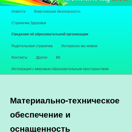
Главное меню
Новости
Комплексная безопасность
Перейти к основному содержимому
Перейти к дополнительному содержимому
Страничка Здоровья
Сведения об образовательной организации
Родительская страничка
Интересно мы живем
Контакты
Другое
ВК
Интеграция с мировым образовательным пространством
Материально-техническое
обеспечение и
оснащенность