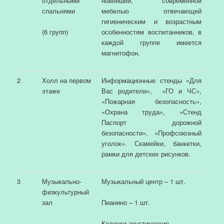
отдельными
новейшей, современной
спальнями
мебелью отвечающей
гигиеническим и возрастным
особенностям воспитанников, в
(6 групп)
каждой группе имеется
магнитофон.
2
Холл на первом
Информационные стенды «Для
этаже
Вас родители», «ГО и ЧС»,
«Пожарная безопасность»,
«Охрана труда», «Стенд
Паспорт дорожной
безопасности», «Профсоюзный
уголок». Скамейки, банкетки,
рамки для детских рисунков.
3
Музыкально-
Музыкальный центр – 1 шт.
физкультурный
зал
Пианино – 1 шт.
Колонки акустические