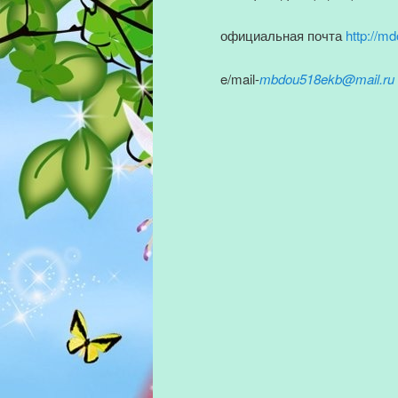
официальная почта
http://m
e/mail-
mbdou518ekb@mail.ru