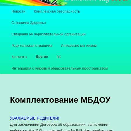
Главное меню
Новости
Комплексная безопасность
Перейти к основному содержимому
Перейти к дополнительному содержимому
Страничка Здоровья
Сведения об образовательной организации
Родительская страничка
Интересно мы живем
Другое
Контакты
ВК
Интеграция с мировым образовательным пространством
Комплектование МБДОУ
УВАЖАЕМЫЕ РОДИТЕЛИ!
Для заключения Договора об образовании, зачисления
ребенка в МБДОУ — детский сад № 518 Вам необходимо