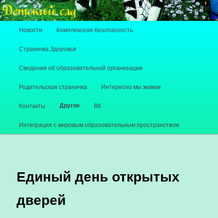
Главное меню
Новости
Комплексная безопасность
Перейти к основному содержимому
Перейти к дополнительному содержимому
Страничка Здоровья
Сведения об образовательной организации
Родительская страничка
Интересно мы живем
Другое
Контакты
ВК
Интеграция с мировым образовательным пространством
Единый день открытых
дверей